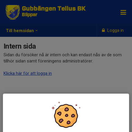
Gubbängen Tellus BK
Blippar
Logga in
Till hemsidan
Intern sida
Sidan du försöker nå är intern och kan endast nås av de som
tillhör sidan samt föreningens administratörer.
Klicka här för att logga in