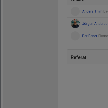
Anders Thim
La
Jörgen Anders
Per Edner
Ekono
Referat