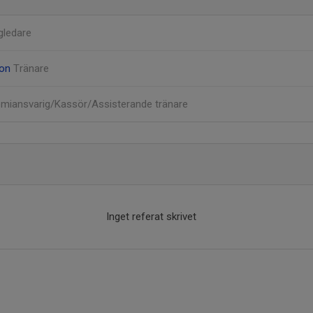
gledare
son
Tränare
miansvarig/Kassör/Assisterande tränare
Inget referat skrivet