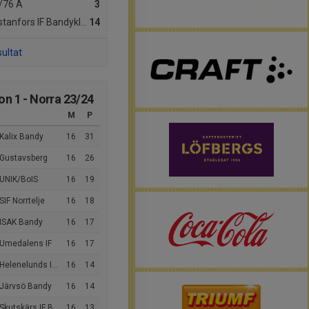
/76 A
3
tanfors IF Bandyklubb
14
sultat
ion 1 - Norra 23/24
M
P
Kalix Bandy
16
31
 Gustavsberg
16
26
 UNIK/BoIS
16
19
SIF Norrtelje
16
18
 ISAK Bandy
16
17
 Umedalens IF
16
17
elenelunds IK Bandy
16
14
 Järvsö Bandy
16
14
kutskärs IF Bandyklubb
16
13