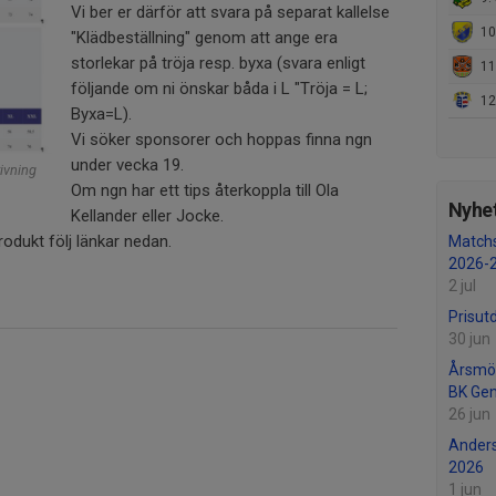
Vi ber er därför att svara på separat kallelse
10
"Klädbeställning" genom att ange era
storlekar på tröja resp. byxa (svara enligt
11.
följande om ni önskar båda i L "Tröja = L;
12. S
Byxa=L).
Vi söker sponsorer och hoppas finna ngn
under vecka 19.
rivning
Om ngn har ett tips återkoppla till Ola
Nyhet
Kellander eller Jocke.
rodukt följ länkar nedan.
Matchs
2026-
2 jul
Prisut
30 jun
Årsmö
BK Ge
26 jun
Anders
2026
1 jun