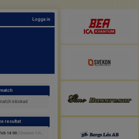
Logga in
 match
match inbokad
e resultat
feb 14:00
| Division 1 Herr