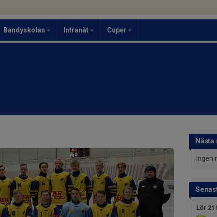
Bandyskolan
Intranät
Cuper
Nästa
Ingen 
Senast
Lör 21 