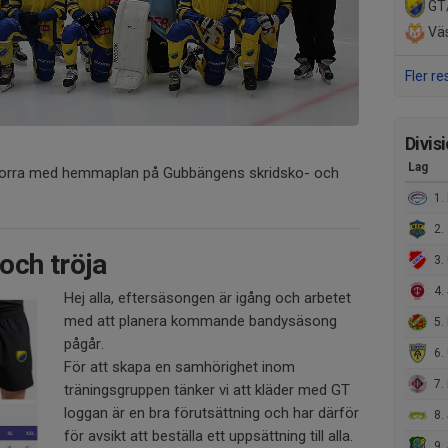
GT
Väs
Fler re
Divis
Lag
1 norra med hemmaplan på Gubbängens skridsko- och
1. 
2.
och tröja
3.
4. 
Hej alla, eftersäsongen är igång och arbetet
med att planera kommande bandysäsong
5.
pågår.
6.
För att skapa en samhörighet inom
7. H
träningsgruppen tänker vi att kläder med GT
loggan är en bra förutsättning och har därför
8.
för avsikt att beställa ett uppsättning till alla.
9. S