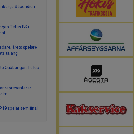
unbergs Stipendium
gen Tellus BK i
est
ledare, årets spelare
ets talang
te Gubbängen Tellus
lar representerar
holm
r
 P19 spelar semifinal