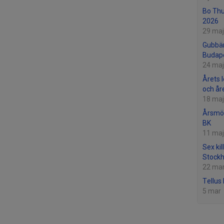
Bo Th
2026
29 maj
Gubbän
Budap
24 maj
Årets 
och år
18 maj
Årsmö
BK
11 maj
Sex kil
Stock
22 ma
Tellus
5 mar