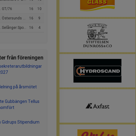
. GT/76
16
10
 Östersunds BS
16
9
elånger Sportklubb Bandy
16
4
er från föreningen
ekreterarutbildningar
2027
delning på årsmötet
te Gubbängen Tellus
nomfört
 Gidrups Stipendium