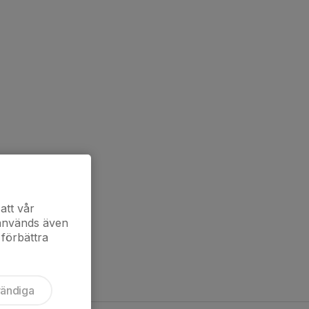
att vår
 används även
 förbättra
vändiga