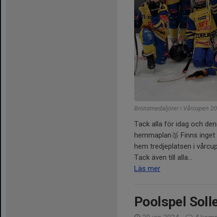
Bronsmedaljörer i Vårcupen 2
Tack alla för idag och de
hemmaplan🥉 Finns inget bä
hem tredjeplatsen i vårcup
Tack även till alla...
Läs mer
Poolspel Soll