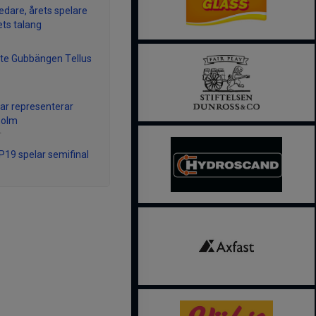
ledare, årets spelare
ets talang
te Gubbängen Tellus
lar representerar
holm
r
 P19 spelar semifinal