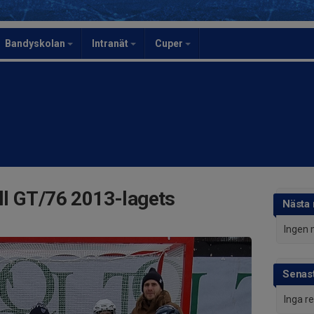
Bandyskolan
Intranät
Cuper
l GT/76 2013-lagets
Nästa
Ingen 
Senast
Inga r