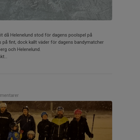
rit då Helenelund stod för dagens poolspel på
s på fint, dock kallt väder för dagens bandymatcher
erg och Helenelund.
t...
mentarer