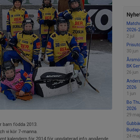
Nyhet
Matchs
2026-
2 jul
Prisut
30 jun
Årsmö
BK Ge
26 jun
Anders
2026
1 jun
Bo Th
2026
29 maj
Gubbän
ör barn födda 2013.
Budap
ch vi kör 7-manna.
24 maj
 samt kalendern för 2014 för uppdaterad info angående