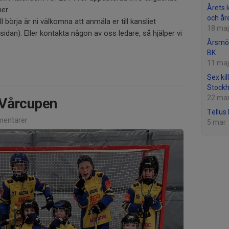
Årets 
er.
och år
 börja är ni välkomna att anmäla er till kansliet
18 maj
idan). Eller kontakta någon av oss ledare, så hjälper vi
Årsmö
BK
11 maj
Sex kil
Stock
22 ma
 Vårcupen
Tellus
entarer
5 mar