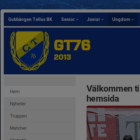
Gubbängen Tellus BK
Senior
Junior
Ungdom
GT76
2013
Välkommen til
Hem
hemsida
Nyheter
Truppen
Matcher