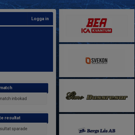
Logga in
 match
match inbokad
e resultat
esultat sparade