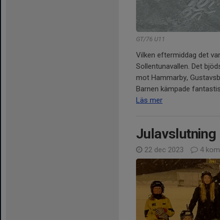
GT/76 U11
Vilken eftermiddag det va
Sollentunavallen. Det bjöd
mot Hammarby, Gustavsb
Barnen kämpade fantastisk
Läs mer
Julavslutning
22 dec 2023
4 kom