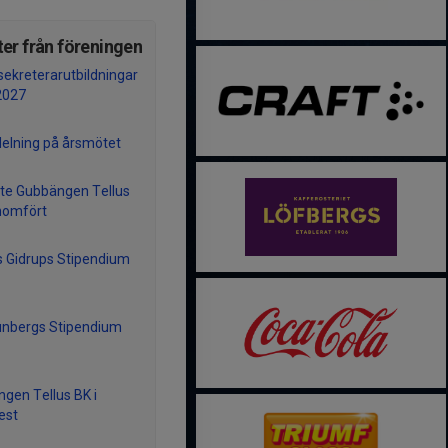
er från föreningen
ekreterarutbildningar
2027
delning på årsmötet
te Gubbängen Tellus
nomfört
 Gidrups Stipendium
unbergs Stipendium
gen Tellus BK i
est