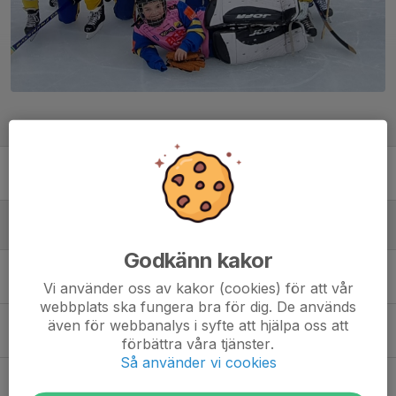
Ledare
Alexander Rosenberg
Tränare
Spelare
Godkänn kakor
Emil K.
Vi använder oss av kakor (cookies) för att vår
webbplats ska fungera bra för dig. De används
även för webbanalys i syfte att hjälpa oss att
Folke A.
förbättra våra tjänster.
Så använder vi cookies
Larry R.