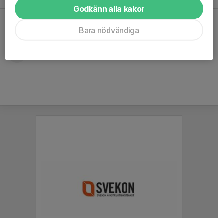
Godkänn alla kakor
Nils T.
Bara nödvändiga
Ulysse V.