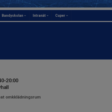
Bandyskolan
Intranät
Cuper
40-20:00
hall
visat omkklädningsrum