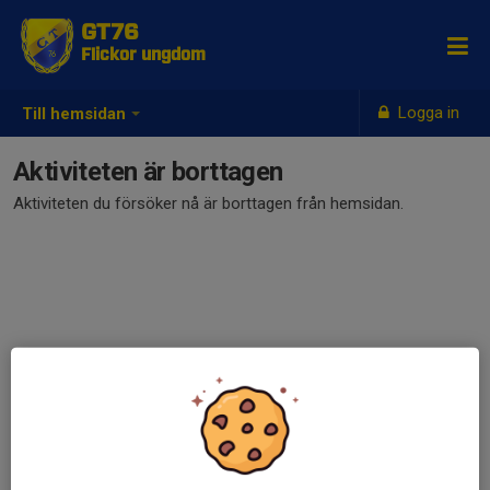
GT76
Flickor ungdom
Logga in
Till hemsidan
Aktiviteten är borttagen
Aktiviteten du försöker nå är borttagen från hemsidan.