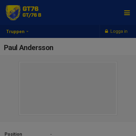
GT76
GT/76 B
Logga in
Truppen
Paul Andersson
Position
-