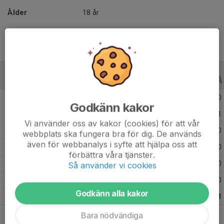
Ålder
18 år
ALLA SERIER
ALLA ÅR
Säsongen 25/26
38
0
0
Godkänn kakor
Säsongen 24/25
42
0
1
Vi använder oss av kakor (cookies) för att vår
Säsongen 23/24
32
0
0
webbplats ska fungera bra för dig. De används
även för webbanalys i syfte att hjälpa oss att
Säsongen 22/23
40
0
0
förbättra våra tjänster.
Säsongen 21/22
29
0
0
Så använder vi cookies
Säsongen 19/20
33
0
0
Godkänn alla kakor
Totalt
214
0
1
Bara nödvändiga