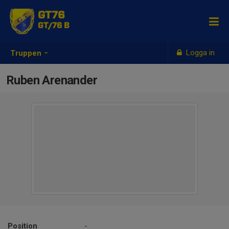
GT76
GT/76 B
Logga in
Truppen
Ruben Arenander
Position
-