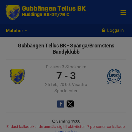
Gubbängen Tellus BK
Huddinge BK-GT/76 C
Logga in
Matcher
Gubbängen Tellus BK - Spånga/Bromstens
Bandyklubb
Division 3 Stockholm
7 - 3
25 feb, 20:00, Visättra
Sportcenter
Samling 19:00
Endast kallade kunde anmäla sig till aktiviteten. 7 personer var kallade.
Logga in här