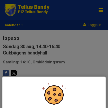
Tellus Bandy
P17 Tellus Bandy
Logga in
Kalender
Ispass
Söndag 30 aug, 14:40-16:40
Gubbägens bandyhall
Samling: 14:10, Omklädningsrum