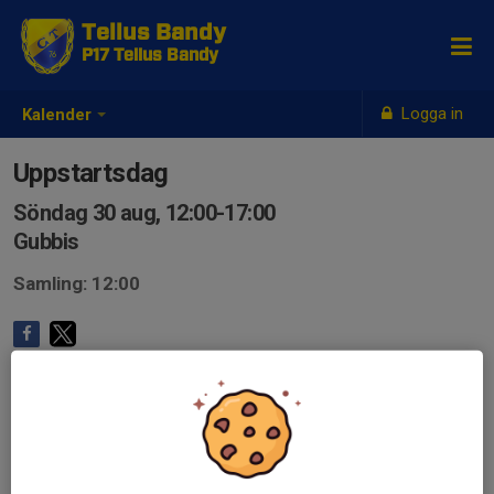
Tellus Bandy
P17 Tellus Bandy
Logga in
Kalender
Uppstartsdag
Söndag 30 aug, 12:00-17:00
Gubbis
Samling: 12:00