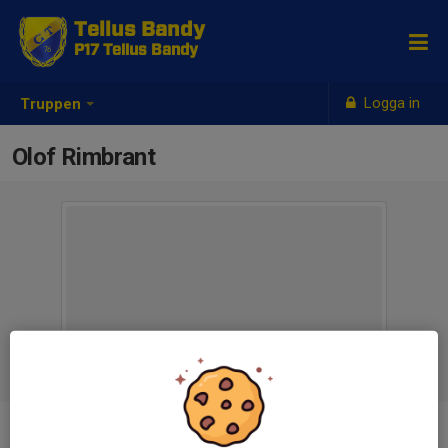
Tellus Bandy
P17 Tellus Bandy
Logga in
Truppen
Olof Rimbrant
Position
-