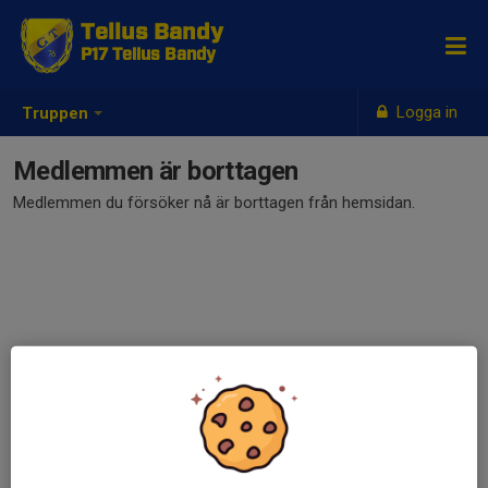
Tellus Bandy
P17 Tellus Bandy
Logga in
Truppen
Medlemmen är borttagen
Medlemmen du försöker nå är borttagen från hemsidan.