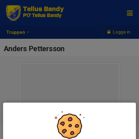
Tellus Bandy
P17 Tellus Bandy
Logga in
Truppen
Anders Pettersson
Titel
Lagledare P17