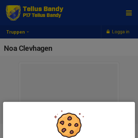
Tellus Bandy
P17 Tellus Bandy
Logga in
Truppen
Noa Clevhagen
Position
-