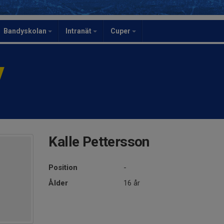
Bandyskolan
Intranät
Cuper
y
Kalle Pettersson
Position
-
Ålder
16 år