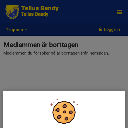
Tellus Bandy
Tellus Bandy
Logga in
Truppen
Medlemmen är borttagen
Medlemmen du försöker nå är borttagen från hemsidan.