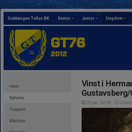
Gubbängen Tellus BK
Senior
Junior
Ungdom
GT76
2012
Vinst i Herma
Hem
Gustavsberg
Nyheter
25 jan, 22:24
2 kom
Truppen
Matcher