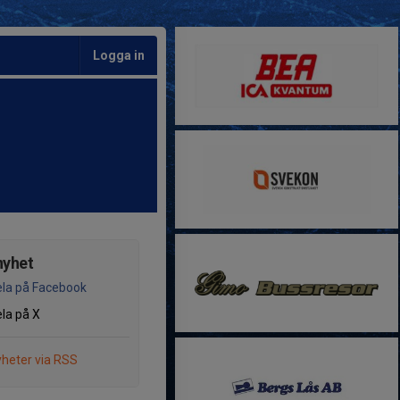
Logga in
nyhet
la på Facebook
la på X
heter via RSS