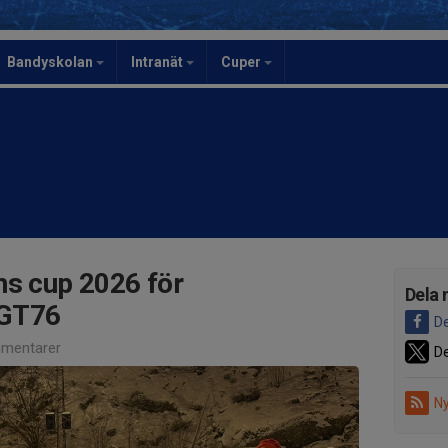
Bandyskolan
Intranät
Cuper
ns cup 2026 för
Dela 
/GT76
De
mentarer
De
Ny