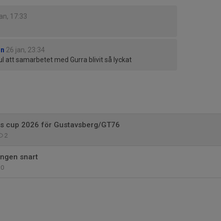
jan, 17:33
on
26 jan, 23:34
kul att samarbetet med Gurra blivit så lyckat
ns cup 2026 för Gustavsberg/GT76
2
ongen snart
0