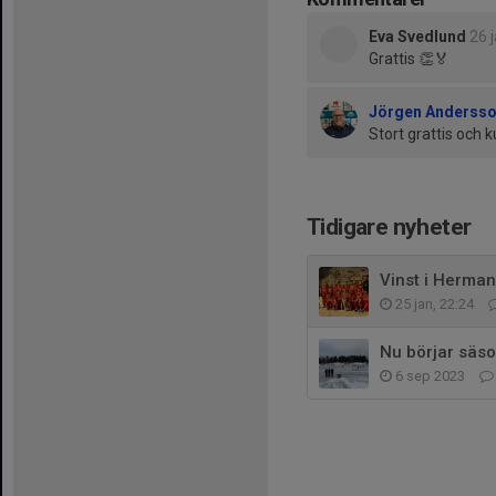
Eva Svedlund
26 
Grattis 👏🏅
Jörgen Anderss
Stort grattis och 
Tidigare nyheter
Vinst i Herma
25 jan, 22:24
Nu börjar säs
6 sep 2023