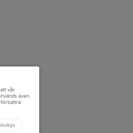
att vår
 används även
 förbättra
vändiga