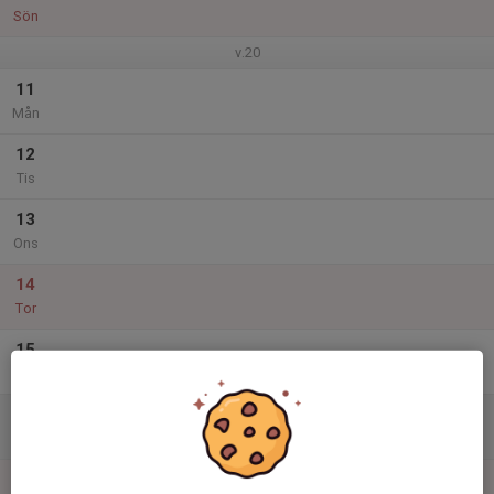
Sön
v.20
11
Mån
12
Tis
13
Ons
14
Tor
15
Fre
16
Lör
17