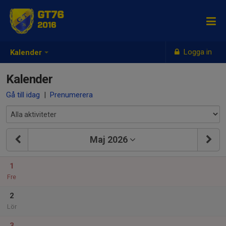
GT76
2016
Logga in
Kalender
Kalender
Gå till idag
|
Prenumerera
Maj 2026
1
Fre
2
Lör
3