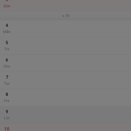
Sön
v.19
4
Mån
5
Tis
6
Ons
7
Tor
8
Fre
9
Lör
10