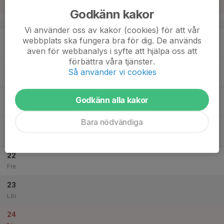
Sön
Godkänn kakor
v.21
Vi använder oss av kakor (cookies) för att vår
18
webbplats ska fungera bra för dig. De används
Mån
även för webbanalys i syfte att hjälpa oss att
förbättra våra tjänster.
19
Så använder vi cookies
Tis
20
Godkänn alla kakor
Ons
Bara nödvändiga
21
Tor
22
Fre
23
Lör
24