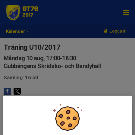
GT76
2017
Logga in
Kalender
Träning U10/2017
Måndag 10 aug, 17:00-18:30
Gubbängens Skridsko- och Bandyhall
Samling: 16:50
Anmälan är öppen för lagets medlemmar.
Logga in här