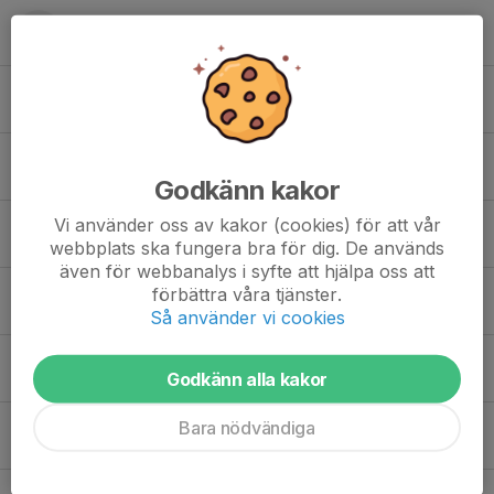
Henning Samuelson
Hugo Hellström Lindmark
Isak Kleebinder
Godkänn kakor
Vi använder oss av kakor (cookies) för att vår
Nils Andersers
webbplats ska fungera bra för dig. De används
även för webbanalys i syfte att hjälpa oss att
förbättra våra tjänster.
Nils Rytte
Så använder vi cookies
Pascal Kleebinder
Godkänn alla kakor
Bara nödvändiga
Rio Zätterström