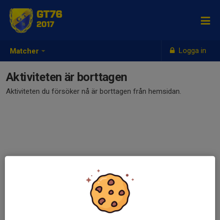
GT76
2017
Logga in
Matcher
Aktiviteten är borttagen
Aktiviteten du försöker nå är borttagen från hemsidan.