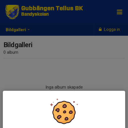
Gubbängen Tellus BK
Bandyskolan
Logga in
Bildgalleri
Bildgalleri
0 album
Inga album skapade