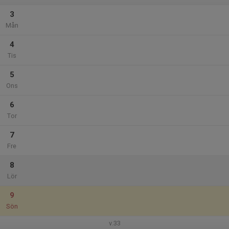
3
Mån
4
Tis
5
Ons
6
Tor
7
Fre
8
Lör
9
Sön
v.33