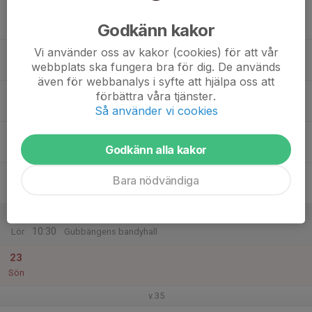
17
Godkänn kakor
Mån
Vi använder oss av kakor (cookies) för att vår
18
webbplats ska fungera bra för dig. De används
Tis
även för webbanalys i syfte att hjälpa oss att
19
förbättra våra tjänster.
Ons
Så använder vi cookies
20
Godkänn alla kakor
Tor
21
Bara nödvändiga
Fre
22
09:20
Isträning
10:30
Lör
Gubbängens bandyhall
23
Sön
v.35