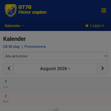
GT76
Flickor ungdom
Logga in
Kalender
Kalender
Gå till idag
|
Prenumerera
Augusti 2026
1
Lör
2
Sön
v.32