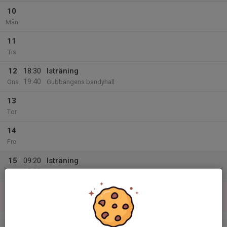
10
Mån
11
Tis
12
18:30
Isträning
19:40
Ons
Gubbängens bandyhall
13
Tor
14
Fre
15
09:20
Isträning
10:30
Lör
Gubbängens bandyhall
16
Sön
v.34