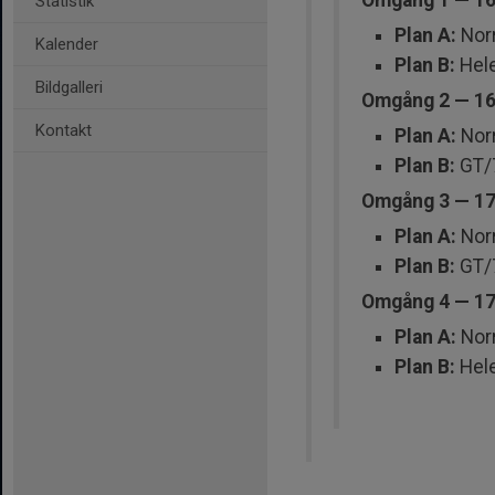
Omgång 1 — 16
Statistik
Plan A:
Norr
Kalender
Plan B:
Hel
Bildgalleri
Omgång 2 — 16
Kontakt
Plan A:
Norr
Plan B:
GT/
Omgång 3 — 17
Plan A:
Nor
Plan B:
GT/7
Omgång 4 — 17
Plan A:
Norr
Plan B:
Hel