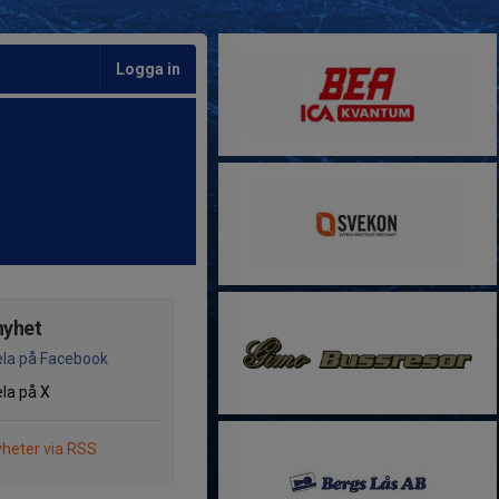
Logga in
nyhet
la på Facebook
la på X
heter via RSS