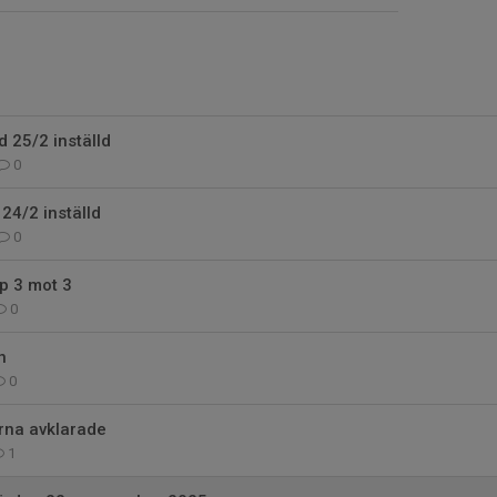
 25/2 inställd
0
24/2 inställd
0
p 3 mot 3
0
n
0
rna avklarade
1