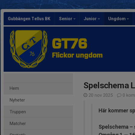
Gubbängen Tellus BK
Senior
Junior
Ungdom
GT76
Flickor ungdom
Spelschema L
Hem
20 nov 2025
0 kom
Nyheter
Här kommer sp
Truppen
Matcher
Spelschema – st