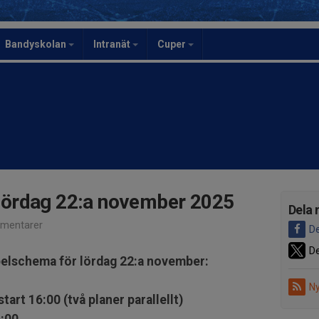
Bandyskolan
Intranät
Cuper
ördag 22:a november 2025
Dela 
mentarer
De
De
elschema för lördag 22:a november:
Ny
art 16:00 (två planer parallellt)