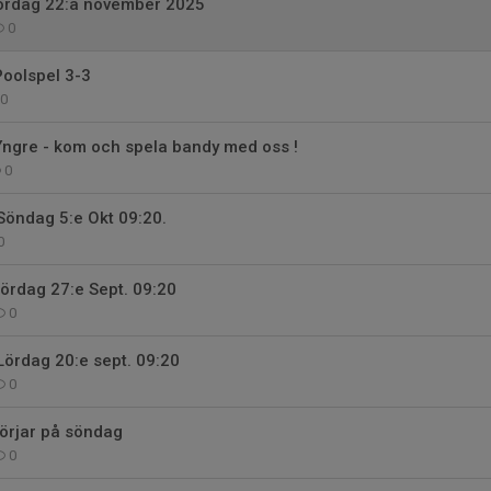
ördag 22:a november 2025
0
Poolspel 3-3
0
Yngre - kom och spela bandy med oss !
0
Söndag 5:e Okt 09:20.
0
lördag 27:e Sept. 09:20
0
Lördag 20:e sept. 09:20
0
örjar på söndag
0