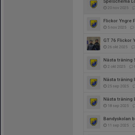
Spelschema L
20 nov 2025
Flickor Yngre 
5 nov 2025
GT 76 Flickor 
26 okt 2025
Nästa träning 
2 okt 2025
Nästa träning 
25 sep 2025
Nästa träning 
18 sep 2025
Bandyskolan b
11 sep 2025