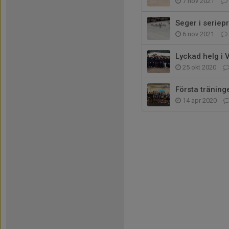
7 nov 2021
Seger i seriep
6 nov 2021
Lyckad helg i 
25 okt 2020
Första träning
14 apr 2020