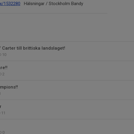
x/
1532280
Hälsningar / Stockholm Bandy
 Carter till brittiska landslaget!
10
re!!
2
mpions!!
1
r
11
0