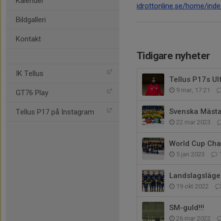
Kalender
idrottonline.se/home/inde
Bildgalleri
Kontakt
Tidigare nyheter
IK Tellus
Tellus P17s Ulf
9 mar, 17:21
GT76 Play
Svenska Mästa
Tellus P17 på Instagram
22 mar 2023
World Cup Cha
5 jan 2023
Landslagsläge
19 okt 2022
SM-guld!!!
26 mar 2022