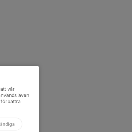
att vår
 används även
 förbättra
vändiga