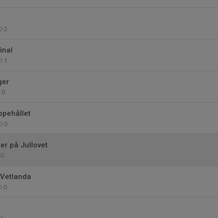
2
inal
1
ger
0
ppehållet
0
er på Jullovet
0
Vetlanda
0