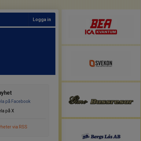
Logga in
nyhet
la på Facebook
la på X
heter via RSS