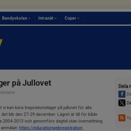
Bandyskolan
Intranät
Cuper
y
ger på Jullovet
Dela 
entarer
De
De
t vi kan köra Inspirationsläger på jullovet för alla
et blir den 27-29 december. Lägret är till för både
Ny
arna 2004-2013 och genomförs dagtid utan övernattning.
 anmälan:
https://
educationwebregistration.