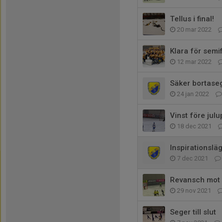
Tellus i final!
20 mar 2022
Klara för semif
12 mar 2022
Säker bortase
24 jan 2022
Vinst före julu
18 dec 2021
Inspirationsläg
7 dec 2021
Revansch mot 
29 nov 2021
Seger till slut