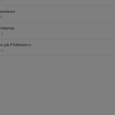
1
remiären
0
Vetlanda
0
en på P3Athletics
0