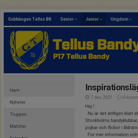
Gubbängen Tellus BK
Senior
Junior
Ungdom
Tellus Band
P17 Tellus Bandy
Inspirationslä
Hem
7 dec 2021
0 komm
Nyheter
Hej !
Nu är det äntligen klart at
Truppen
Stockholms bandyklubbar, d
Matcher
pojkar och flickor i åldr
För mer information och