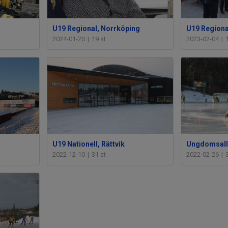
U19 Regional, Norrköping
U19 Regiona
2024-01-20
|
19 st
2023-02-04
|
U19 Nationell, Rättvik
2022-12-10
|
31 st
2022-02-26
|