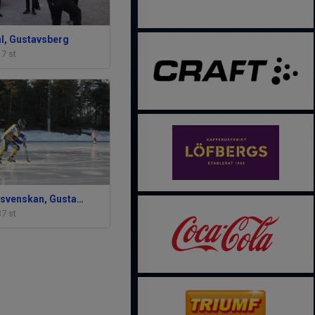
l, Gustavsberg
17 st
Ungdomsallsvenskan, Gustavsberg
37 st