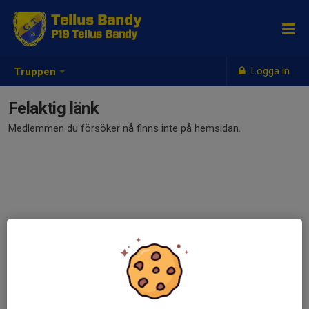
Tellus Bandy
P19 Tellus Bandy
Logga in
Truppen
Felaktig länk
Medlemmen du försöker nå finns inte på hemsidan.