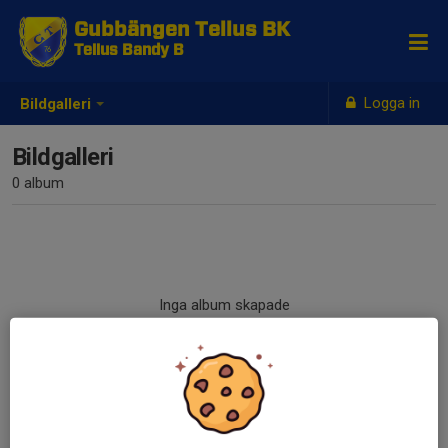
Gubbängen Tellus BK
Tellus Bandy B
Logga in
Bildgalleri
Bildgalleri
0 album
Inga album skapade