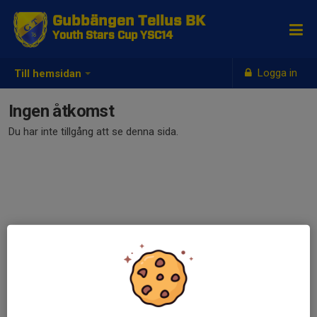
Gubbängen Tellus BK
Youth Stars Cup YSC14
Logga in
Till hemsidan
Ingen åtkomst
Du har inte tillgång att se denna sida.