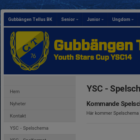
Gubbängen Tellus BK
Senior
Junior
Ungdom
Gubbängen T
Youth Stars Cup YSC14
YSC - Spelsc
Hem
Kommande Spels
Nyheter
Här kommer Spelschema och
Kontakt
YSC - Spelschema