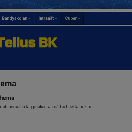
Bandyskolan
Intranät
Cuper
ellus BK
hema
chema
 anmälda lag publiceras så fort detta är klart.