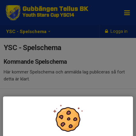
Gubbängen Tellus BK
Youth Stars Cup YSC14
Logga in
YSC - Spelschema
YSC - Spelschema
Kommande Spelschema
Här kommer Spelschema och anmälda lag publiceras så fort
detta är klart.