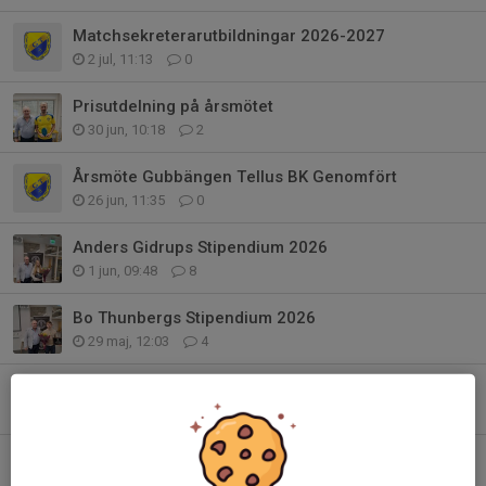
Matchsekreterarutbildningar 2026-2027
2 jul, 11:13
0
Prisutdelning på årsmötet
30 jun, 10:18
2
Årsmöte Gubbängen Tellus BK Genomfört
26 jun, 11:35
0
Anders Gidrups Stipendium 2026
1 jun, 09:48
8
Bo Thunbergs Stipendium 2026
29 maj, 12:03
4
Gubbängen Tellus BK i Budapest
24 maj, 20:25
0
Årets ledare, årets spelare och årets talang
18 maj, 11:54
0