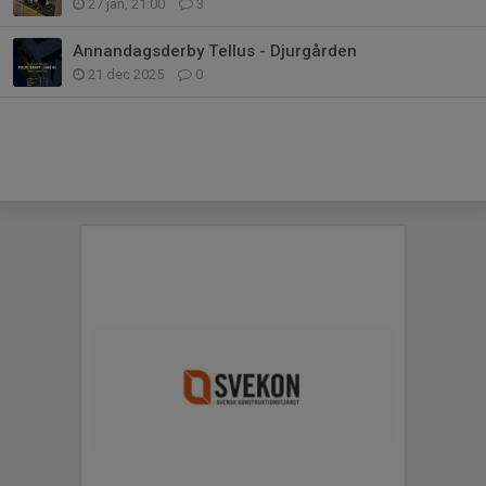
27 jan, 21:00
3
Annandagsderby Tellus - Djurgården
21 dec 2025
0