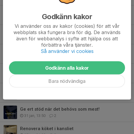
Årsmöte Gubbängen Tellus BK
Godkänn kakor
11 maj, 09:56
0
Vi använder oss av kakor (cookies) för att vår
Sex killar representerar Stockholm
webbplats ska fungera bra för dig. De används
även för webbanalys i syfte att hjälpa oss att
22 mar, 09:52
1
förbättra våra tjänster.
Så använder vi cookies
Tellus P19 spelar semifinal
5 mar, 09:30
3
Godkänn alla kakor
Kvalet till Bandyallsvenskan
24 feb, 09:05
2
Bara nödvändiga
Nervkittlande match i Bandyallsvenskan
12 feb, 15:48
1
Ge ert stöd när det behövs som mest!
31 jan, 13:50
2
Renovera köket i kansliet