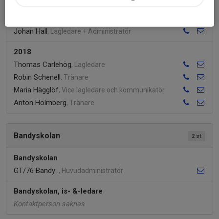
2017
Johan Hall
, Lagledare + Administratör
2018
Thomas Carlehög
, Lagledare
Robin Schenell
, Tränare
Maria Hägglöf
, Vice lagledare och kommunikatör
Anton Holmberg
, Tränare
Bandyskolan
2 st
Bandyskolan
GT/76 Bandy .
, Huvudadministratör
Bandyskolan, is- &-ledare
Kontaktperson saknas