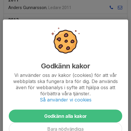
2011
Anders Gunnarsson
, Ledare 2011
2012
2013
2014
Per Edner
, Lagledare
Morten Karlsmark
, Tränare
Godkänn kakor
2015
Vi använder oss av kakor (cookies) för att vår
Bill Thell Simón
, Admin, Tränare
webbplats ska fungera bra för dig. De används
även för webbanalys i syfte att hjälpa oss att
Fredrik Beck
, Tränare, Admin
förbättra våra tjänster.
Mattias Olsson
, Tränare
Så använder vi cookies
Victor Björling
, Tränare
2016
Godkänn alla kakor
Erik Björnbom
, Lagledare
Bara nödvändiga
Gustaf Marteleur
, Lagledare