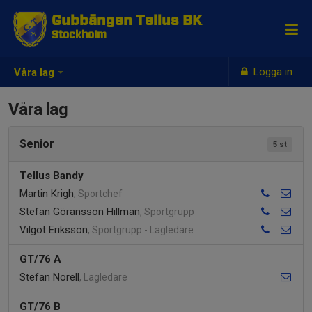
Gubbängen Tellus BK
Stockholm
Logga in
Våra lag
Våra lag
Senior
5 st
Tellus Bandy
Martin Krigh
, Sportchef
Stefan Göransson Hillman
, Sportgrupp
Vilgot Eriksson
, Sportgrupp - Lagledare
GT/76 A
Stefan Norell
, Lagledare
GT/76 B