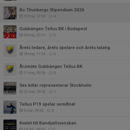
Bo Thunbergs Stipendium 2026
29 maj, 12:03
4
Gubbängen Tellus BK i Budapest
24 maj, 20:25
0
Årets ledare, årets spelare och årets talang
18 maj, 11:54
0
Årsmöte Gubbängen Tellus BK
11 maj, 09:56
0
Sex killar representerar Stockholm
22 mar, 09:52
1
Tellus P19 spelar semifinal
5 mar, 09:30
3
Kvalet till Bandyallsvenskan
24 feb, 09:05
2