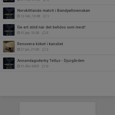
Nervkittlande match i Bandyallsvenskan
12 feb, 15:48
1
Ge ert stöd när det behövs som mest!
31 jan, 13:50
2
Renovera köket i kansliet
27 jan, 21:00
3
Annandagsderby Tellus - Djurgården
21 dec 2025
0