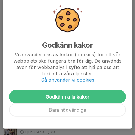
Mikael Happe
29 maj, 15:44
Lysande🥳💪
Eva Svedlund
1 jun, 18:07
Grattis Liam 🎉💫
Godkänn kakor
Tidigare nyheter
Vi använder oss av kakor (cookies) för att vår
webbplats ska fungera bra för dig. De används
Matchsekreterarutbildningar 2026-2027
även för webbanalys i syfte att hjälpa oss att
förbättra våra tjänster.
2 jul, 11:13
0
Så använder vi cookies
Prisutdelning på årsmötet
30 jun, 10:18
2
Godkänn alla kakor
Årsmöte Gubbängen Tellus BK Genomfört
Bara nödvändiga
26 jun, 11:35
0
Anders Gidrups Stipendium 2026
1 jun, 09:48
8