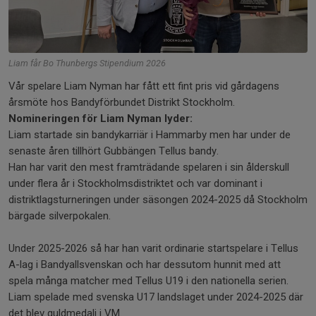
Liam får Bo Thunbergs Stipendium 2026
Vår spelare Liam Nyman har fått ett fint pris vid gårdagens
årsmöte hos Bandyförbundet Distrikt Stockholm.
Nomineringen för Liam Nyman lyder:
Liam startade sin bandykarriär i Hammarby men har under de
senaste åren tillhört Gubbängen Tellus bandy.
Han har varit den mest framträdande spelaren i sin ålderskull
under flera år i Stockholmsdistriktet och var dominant i
distriktlagsturneringen under säsongen 2024-2025 då Stockholm
bärgade silverpokalen.
Under 2025-2026 så har han varit ordinarie startspelare i Tellus
A-lag i Bandyallsvenskan och har dessutom hunnit med att
spela många matcher med Tellus U19 i den nationella serien.
Liam spelade med svenska U17 landslaget under 2024-2025 där
det blev guldmedalj i VM.