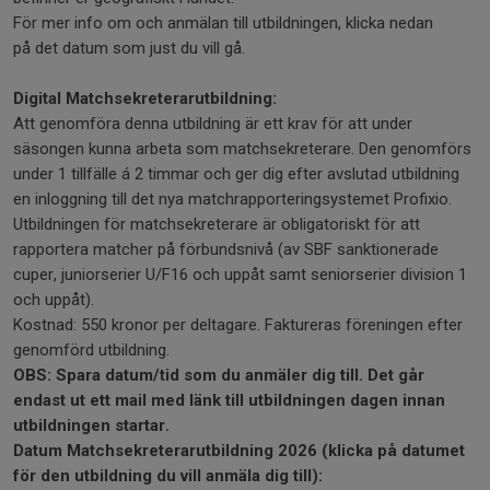
För mer info om och anmälan till utbildningen, klicka nedan
på det datum som just du vill gå.
Digital Matchsekreterarutbildning:
Att genomföra denna utbildning är ett krav för att under
säsongen kunna arbeta som matchsekreterare. Den genomförs
under 1 tillfälle á 2 timmar och ger dig efter avslutad utbildning
en inloggning till det nya matchrapporteringsystemet Profixio.
Utbildningen för matchsekreterare är obligatoriskt för att
rapportera matcher på förbundsnivå (av SBF sanktionerade
cuper, juniorserier U/F16 och uppåt samt seniorserier division 1
och uppåt).
Kostnad: 550 kronor per deltagare. Faktureras föreningen efter
genomförd utbildning.
OBS: Spara datum/tid som du anmäler dig till. Det går
endast ut ett mail med länk till utbildningen dagen innan
utbildningen startar.
Datum Matchsekreterarutbildning 2026 (klicka på datumet
för den utbildning du vill anmäla dig till):