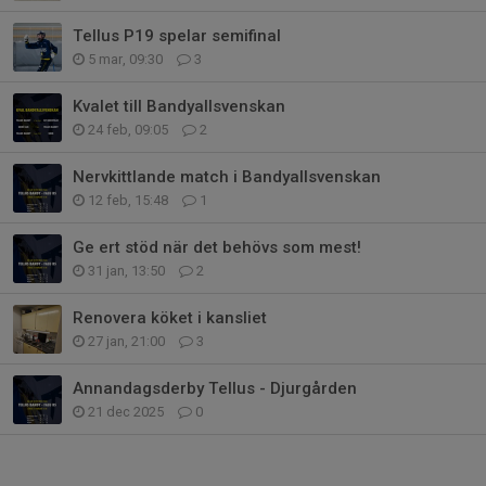
Tellus P19 spelar semifinal
5 mar, 09:30
3
Kvalet till Bandyallsvenskan
24 feb, 09:05
2
Nervkittlande match i Bandyallsvenskan
12 feb, 15:48
1
Ge ert stöd när det behövs som mest!
31 jan, 13:50
2
Renovera köket i kansliet
27 jan, 21:00
3
Annandagsderby Tellus - Djurgården
21 dec 2025
0