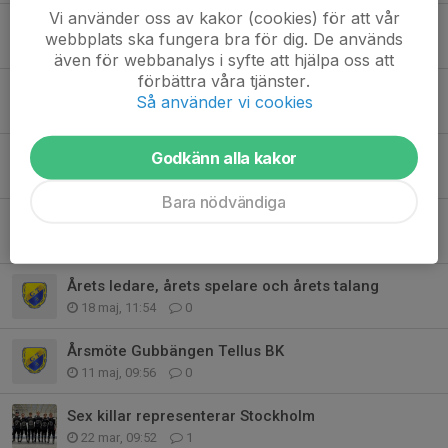
Vi använder oss av kakor (cookies) för att vår
Årsmöte Gubbängen Tellus BK Genomfört
webbplats ska fungera bra för dig. De används
26 jun, 11:35
0
även för webbanalys i syfte att hjälpa oss att
förbättra våra tjänster.
Anders Gidrups Stipendium 2026
Så använder vi cookies
1 jun, 09:48
8
Bo Thunbergs Stipendium 2026
Godkänn alla kakor
29 maj, 12:03
4
Bara nödvändiga
Gubbängen Tellus BK i Budapest
24 maj, 20:25
0
Årets ledare, årets spelare och årets talang
18 maj, 11:54
0
Årsmöte Gubbängen Tellus BK
11 maj, 09:56
0
Sex killar representerar Stockholm
22 mar, 09:52
1