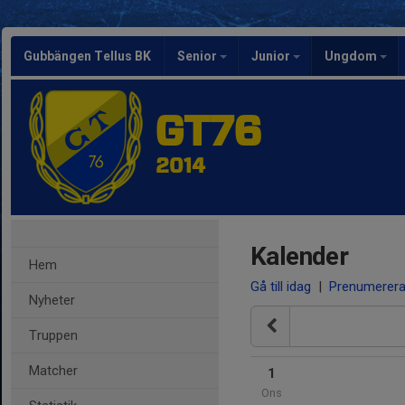
Gubbängen Tellus BK
Senior
Junior
Ungdom
GT76
2014
Kalender
Hem
Gå till idag
|
Prenumerer
Nyheter
Truppen
Matcher
1
Ons