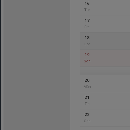
16
Tor
17
Fre
18
Lör
19
Sön
20
Mån
21
Tis
22
Ons