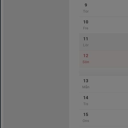
9
Tor
10
Fre
11
Lör
12
Sön
13
Mån
14
Tis
15
Ons