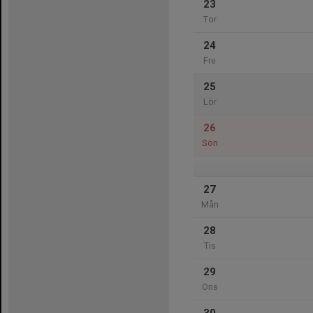
23
Tor
24
Fre
25
Lör
26
Sön
27
Mån
28
Tis
29
Ons