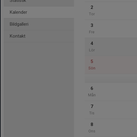
Statistik
2
Kalender
Tor
Bildgalleri
3
Fre
Kontakt
4
Lör
5
Sön
6
Mån
7
Tis
8
Ons