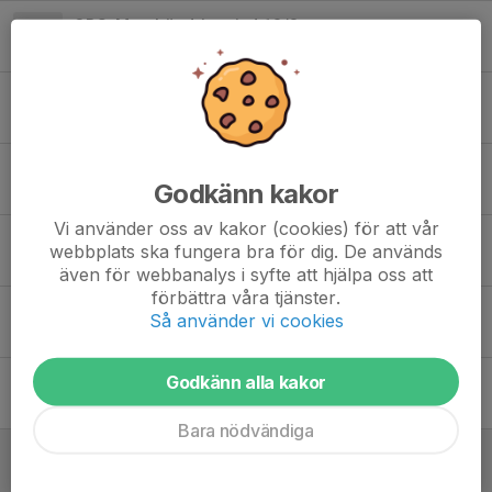
OBS, Matchändring tisd 10/3
8 mar, 20:48
0
Träningen onsd 25/2 inställd
25 feb, 14:02
0
Träningen tisd 24/2 inställd
Godkänn kakor
24 feb, 13:03
0
Vi använder oss av kakor (cookies) för att vår
Poolspel 22/2 i Katrineholm - inställt
webbplats ska fungera bra för dig. De används
19 feb, 10:53
0
även för webbanalys i syfte att hjälpa oss att
förbättra våra tjänster.
Träningen fred 20/2 kl.17 inställd
Så använder vi cookies
16 feb, 20:56
0
Godkänn alla kakor
Träningen tisd 10/2 kl.19:40 inställd
6 feb, 14:17
0
Bara nödvändiga
Kvällens U14 match 6/2 inställd pga sjukdom
6 feb, 11:18
0