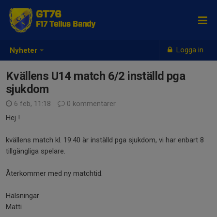
GT76
F17 Tellus Bandy
Logga in
Nyheter
Kvällens U14 match 6/2 inställd pga
sjukdom
6 feb, 11:18
0 kommentarer
Hej !
kvällens match kl. 19:40 är inställd pga sjukdom, vi har enbart 8
tillgängliga spelare.
Återkommer med ny matchtid.
Hälsningar
Matti