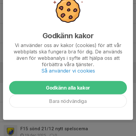
Träningen tisd 24/2 inställd
24 feb, 13:03
0
Poolspel 22/2 i Katrineholm - inställt
Godkänn kakor
19 feb, 10:53
0
Vi använder oss av kakor (cookies) för att vår
Träningen fred 20/2 kl.17 inställd
webbplats ska fungera bra för dig. De används
16 feb, 20:56
0
även för webbanalys i syfte att hjälpa oss att
förbättra våra tjänster.
Träningen tisd 10/2 kl.19:40 inställd
Så använder vi cookies
6 feb, 14:17
0
Godkänn alla kakor
Kvällens U14 match 6/2 inställd pga sjukdom
6 feb, 11:18
0
Bara nödvändiga
Vinst i Ann Elfalk Cup 9 mot 9
19 jan, 08:37
6
F15 sönd 21/12 nytt spelscema
19 dec 2025
0