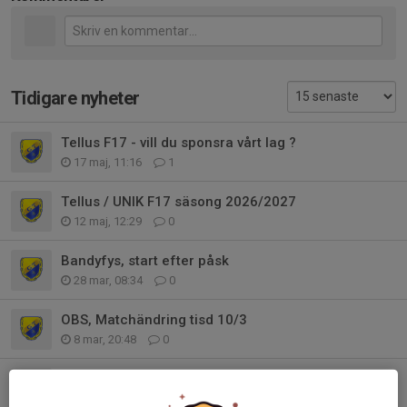
Tidigare nyheter
Tellus F17 - vill du sponsra vårt lag ?
17 maj, 11:16
1
Tellus / UNIK F17 säsong 2026/2027
12 maj, 12:29
0
Bandyfys, start efter påsk
28 mar, 08:34
0
OBS, Matchändring tisd 10/3
8 mar, 20:48
0
Träningen onsd 25/2 inställd
25 feb, 14:02
0