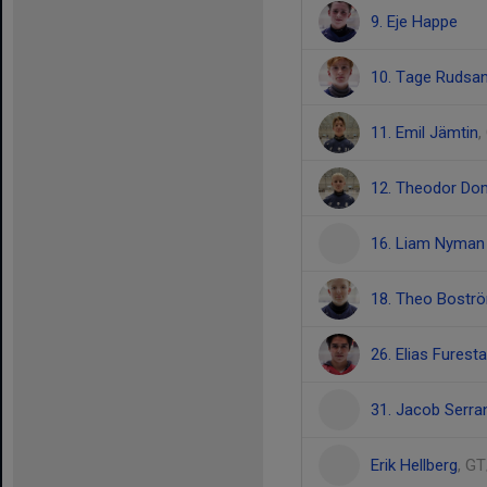
9. Eje Happe
10. Tage Rudsa
11. Emil Jämtin
,
12. Theodor Dom
16. Liam Nyman
18. Theo Bostr
26. Elias Furest
31. Jacob Serra
Erik Hellberg
, G