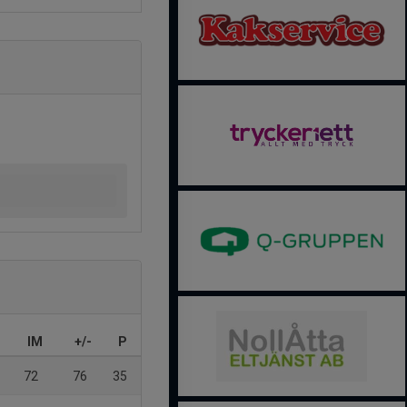
IM
+/-
P
72
76
35