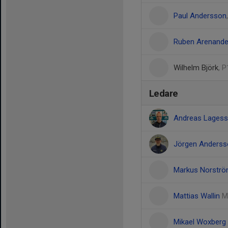
Paul Andersson
Ruben Arenande
Wilhelm Björk
, 
Ledare
Andreas Lages
Jörgen Anders
Markus Norstr
Mattias Wallin
M
Mikael Woxberg