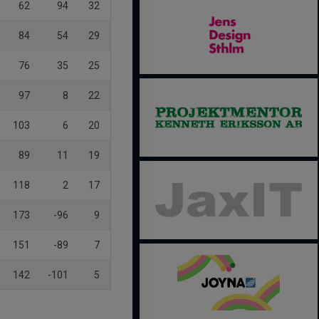
62
94
32
84
54
29
76
35
25
97
8
22
103
6
20
89
11
19
118
2
17
173
-96
9
151
-89
7
142
-101
5