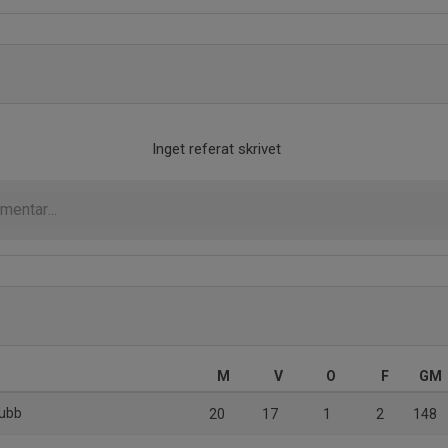
Inget referat skrivet
M
V
O
F
GM
lubb
20
17
1
2
148