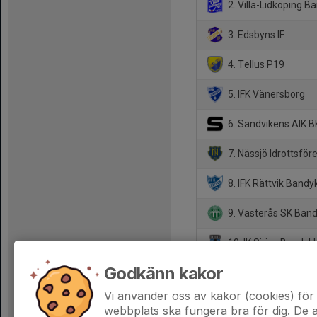
2. Villa-Lidköping B
3. Edsbyns IF
4. Tellus P19
5. IFK Vänersborg
6. Sandvikens AIK B
7. Nässjö Idrottsför
8. IFK Rättvik Bandy
9. Västerås SK Ban
10. IK Sirius Bandyk
Godkänn kakor
11. Bollnäs GOIF Ba
Vi använder oss av kakor (cookies) för 
webbplats ska fungera bra för dig. De