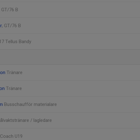
, GT/76 B
r
, GT/76 B
P17 Tellus Bandy
son
Tränare
son
Tränare
öm
Busschaufför materialare
ålvaktstränare / lagledare
Coach U19