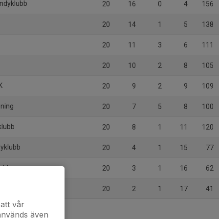
andyklubb
20
16
0
4
156
20
14
1
5
138
20
11
3
6
111
20
10
2
8
105
K
20
9
2
9
109
ening
20
7
5
8
100
klubb
20
8
1
11
120
dyklubb
20
4
1
15
77
lubb
20
3
1
16
62
ndyförening
20
2
1
17
41
att vår
 används även