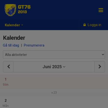
GT76
2013
Logga in
Kalender
Kalender
Gå till idag
|
Prenumerera
Juni 2025
1
Sön
v.23
2
Mån