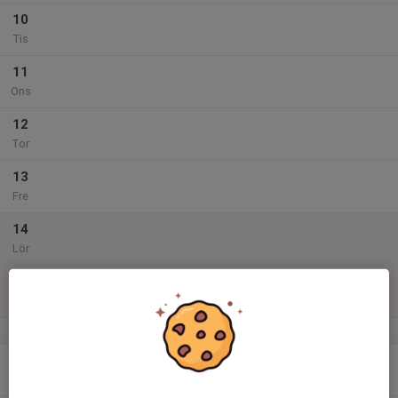
10
Tis
11
Ons
12
Tor
13
Fre
14
Lör
15
Sön
v.25
16
Mån