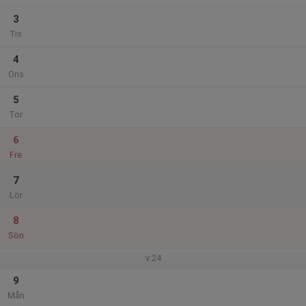
3
Tis
4
Ons
5
Tor
6
Fre
7
Lör
8
Sön
v.24
9
Mån