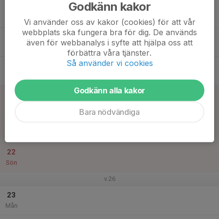
Godkänn kakor
17
Tis
Vi använder oss av kakor (cookies) för att vår
webbplats ska fungera bra för dig. De används
18
även för webbanalys i syfte att hjälpa oss att
Ons
förbättra våra tjänster.
Så använder vi cookies
19
Tor
Godkänn alla kakor
20
Fre
Bara nödvändiga
21
Lör
22
Sön
v.26
23
Mån