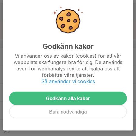
15
09:00
Träning
10:00
Lör
Bandyhallen Gubbängen
16
Sön
v.12
Godkänn kakor
17
Vi använder oss av kakor (cookies) för att vår
Mån
webbplats ska fungera bra för dig. De används
även för webbanalys i syfte att hjälpa oss att
18
17:00
Tisdagsträning i hallen
förbättra våra tjänster.
18:40
Tis
Bandyhallen Gubbängen
Så använder vi cookies
19
Ons
Godkänn alla kakor
20
19:00
Torsdagsträning i hallen
Bara nödvändiga
20:10
Tor
Bandyhallen Gubbängen
21
Fre