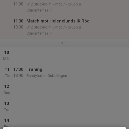
11:00
U12 Stockholm 7 mot 7 - Grupp B
Studenternas IP
11:30
Match mot Helenelunds IK Röd
13:30
U12 Stockholm 7 mot 7 - Grupp B
Studenternas IP
v.11
10
Mån
11
17:00
Träning
18:40
Tis
Bandyhallen Gubbängen
12
Ons
13
Tor
14
Fre