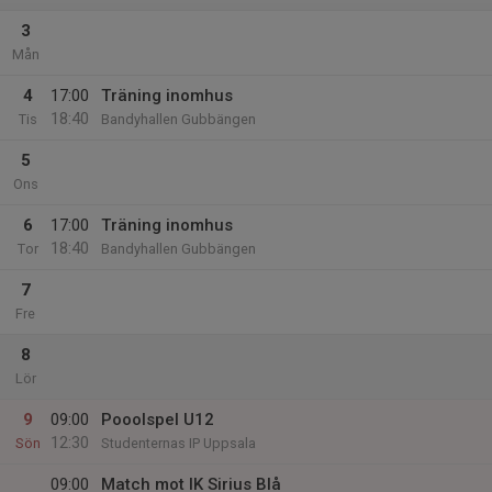
3
Mån
4
17:00
Träning inomhus
18:40
Tis
Bandyhallen Gubbängen
5
Ons
6
17:00
Träning inomhus
18:40
Tor
Bandyhallen Gubbängen
7
Fre
8
Lör
9
09:00
Pooolspel U12
12:30
Sön
Studenternas IP Uppsala
09:00
Match mot IK Sirius Blå