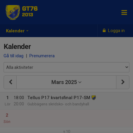
GT76
2013
Logga in
Kalender
Kalender
Gå till idag
|
Prenumerera
Mars 2025
1
18:00
Tellus P17 kvartsfinal P17-SM
20:00
Lör
Gubbägens skridsko- och bandyhall
2
Sön
v.10